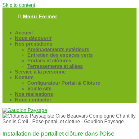
Skip to content
Menu
Fermer
Accueil
Nous découvrir
Nos prestations
Aménagements extérieurs
Entretien des espaces verts
Portails et clôtures
Terrassements et allées
Service à la personne
Kostum
Configurateur Portail & Clôture
Voir le site
Nos réalisations
Nous contacter
Installation de portail et clôture dans l’Oise